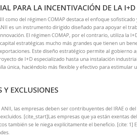
L PARA LA INCENTIVACIÓN DE LA I+D
a ANII como del régimen COMAP destaca el enfoque sofisticado
II es un instrumento dirigido diseñado para apoyar el traba
innovación. El régimen COMAP, por el contrario, utiliza la
e capital estratégicas mucho más grandes que tienen un ben
exportaciones. Este diseño estratégico permite al gobierno a
oyecto de I+D especializado hasta una instalación industria
lla única, haciéndolo más flexible y efectivo para estimular
S Y EXCLUSIONES
la ANII, las empresas deben ser contribuyentes del IRAE o del
excluidos. [cite_start]Las empresas que ya están exentas del 
os también se le niega explícitamente el beneficio. [cite: 1] 
ades.