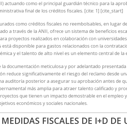
I) actuando como el principal guardián técnico para la apro
strativa final de los créditos fiscales. [cite: 1] [cite_start]
urados como créditos fiscales no reembolsables, en lugar de de
ado a través de la ANII, ofrece un sistema de beneficios esc
ara proyectos realizados en colaboración con universidades
00% está disponible para gastos relacionados con la contratac
démica y el talento de alto nivel es un elemento central de la 
la documentación meticulosa y por adelantado presentada a
n reduce significativamente el riesgo del reclamo desde una 
 auditoría posterior a asegurar su aprobación antes de que 
ubernamental más amplia para atraer talento calificado y pr
royectos que tienen un impacto demostrable en el empleo y 
objetivos económicos y sociales nacionales.
 MEDIDAS FISCALES DE I+D DE