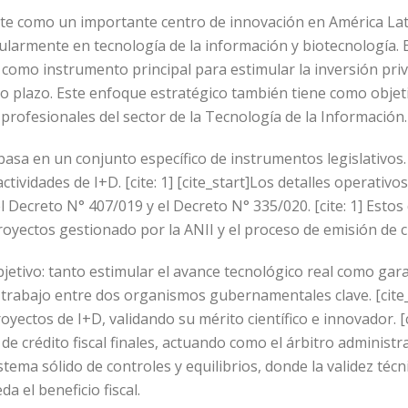
e como un importante centro de innovación en América Lati
ularmente en tecnología de la información y biotecnología. 
les como instrumento principal para estimular la inversión p
go plazo. Este enfoque estratégico también tiene como objeti
 a profesionales del sector de la Tecnología de la Información.
e basa en un conjunto específico de instrumentos legislativos.
actividades de I+D. [cite: 1] [cite_start]Los detalles operativ
l Decreto N° 407/019 y el Decreto N° 335/020. [cite: 1] Est
yectos gestionado por la ANII y el proceso de emisión de cr
etivo: tanto estimular el avance tecnológico real como garan
l trabajo entre dos organismos gubernamentales clave. [cite
royectos de I+D, validando su mérito científico e innovador. [c
 de crédito fiscal finales, actuando como el árbitro administrat
tema sólido de controles y equilibrios, donde la validez téc
a el beneficio fiscal.