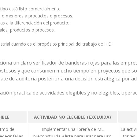
tipo está listo comercialmente.
as o menores a productos o procesos.
s a la diferenciación del producto.
ales, productos o procesos.
strial cuando es el propósito principal del trabajo de I+D.
ciona un claro verificador de banderas rojas para las empresa
costosos y que consumen mucho tiempo en proyectos que son
ate de auditoría posterior a una decisión estratégica por ad
ión práctica de actividades elegibles y no elegibles, operac
GIBLE
ACTIVIDAD NO ELEGIBLE (EXCLUIDA)
itmo de
Implementar una librería de ML
La activ
decir fallas
preconstruida y lista para usar para uso
través 