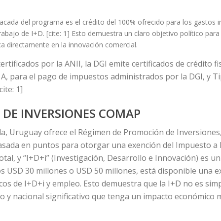
acada del programa es el crédito del 100% ofrecido para los gastos in
abajo de I+D. [cite: 1] Esto demuestra un claro objetivo político par
ica directamente en la innovación comercial.
tificados por la ANII, la DGI emite certificados de crédito fi
 A, para el pago de impuestos administrados por la DGI, y T
ite: 1]
 DE INVERSIONES COMAP
la, Uruguay ofrece el Régimen de Promoción de Inversiones,
asada en puntos para otorgar una exención del Impuesto a l
tal, y “I+D+i” (Investigación, Desarrollo e Innovación) es un 
os USD 30 millones o USD 50 millones, está disponible una e
cos de I+D+i y empleo. Esto demuestra que la I+D no es sim
jero y nacional significativo que tenga un impacto económico