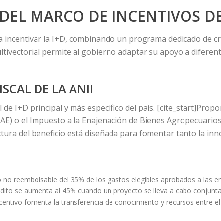
EL MARCO DE INCENTIVOS DE
a incentivar la I+D, combinando un programa dedicado de cr
tivectorial permite al gobierno adaptar su apoyo a diferent
SCAL DE LA ANII
 de I+D principal y más específico del país. [cite_start]Propo
IRAE) o el Impuesto a la Enajenación de Bienes Agropecuari
ructura del beneficio está diseñada para fomentar tanto la in
 no reembolsable del 35% de los gastos elegibles aprobados a las em
édito se aumenta al 45% cuando un proyecto se lleva a cabo conjunt
ncentivo fomenta la transferencia de conocimiento y recursos entre el