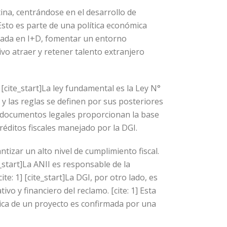
na, centrándose en el desarrollo de
Esto es parte de una política económica
rivada en I+D, fomentar un entorno
vo atraer y retener talento extranjero
 [cite_start]La ley fundamental es la Ley N°
os y las reglas se definen por sus posteriores
os documentos legales proporcionan la base
éditos fiscales manejado por la DGI.
tizar un alto nivel de cumplimiento fiscal.
_start]La ANII es responsable de la
ite: 1] [cite_start]La DGI, por otro lado, es
ivo y financiero del reclamo. [cite: 1] Esta
nica de un proyecto es confirmada por una